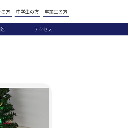
者の方
中学生の方
卒業生の方
進路
アクセス
就職
進学