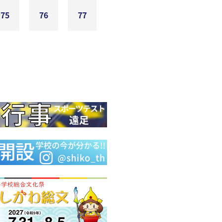
75
76
77