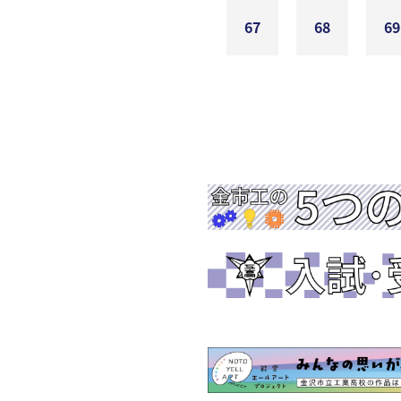
67
68
69