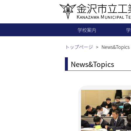
学校案内
学
学校長より
機
トップページ
News&Topics
News&Topics
教育目標・沿革
電
職員組織・生徒数
電子
News & Topics
建
もっと見る……
土