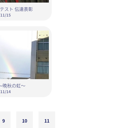
テスト 伝達表彰
/11/15
～晩秋の虹～
/11/14
9
10
11