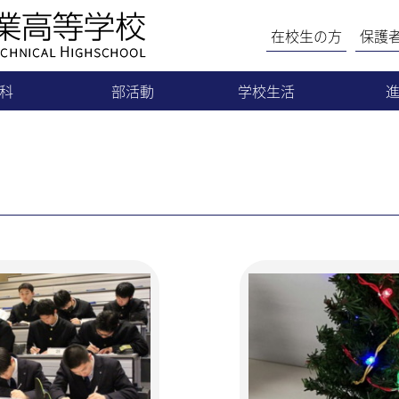
在校生の方
保護
科
部活動
学校生活
械科
運動部
生徒会活動
気科
文化部
国際交流
情報科
同好会
学校行事
築科
行事予定
木科
もっと見る……