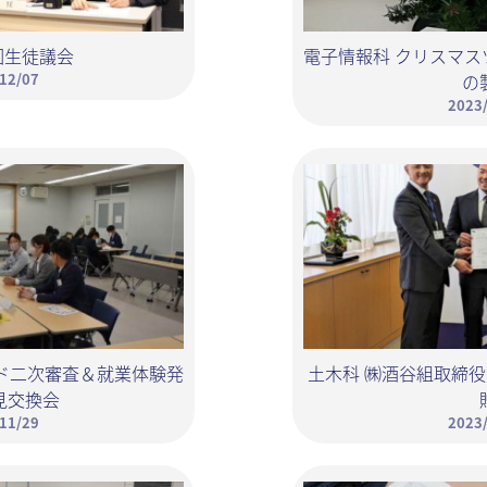
回生徒議会
電子情報科 クリスマ
12/07
の
2023
ド二次審査＆就業体験発
土木科 ㈱酒谷組取締役
見交換会
11/29
2023