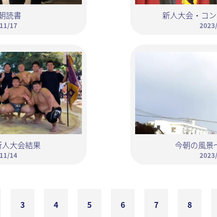
朝読書
新人大会・コン
11/17
2023
新人大会結果
今朝の風景
11/14
2023
3
4
5
6
7
8