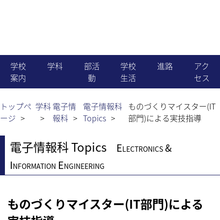
学校
学科
部活
学校
進路
アク
案内
動
生活
セス
機械科
就職
学校長より
運動部
生徒会活動
トップペ
学科
電子情
電子情報科
ものづくりマイスター(IT
ージ
報科
Topics
部門)による実技指導
電気科
進学
教育目標・沿革
文化部
国際交流
電子情報科 Topics
Electronics &
電子情報科
職員組織・生徒数
同好会
学校行事
Information Engineering
建築科
News & Topics
行事予定
ものづくりマイスター(IT部門)による
土木科