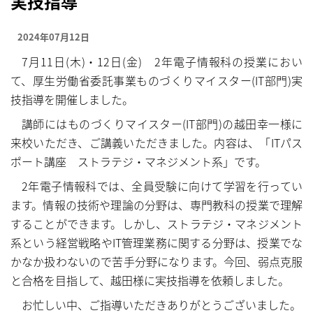
実技指導
もっと見る……
もっと見る……
2024年07月12日
7月11日(木)・12日(金) 2年電子情報科の授業におい
て、厚生労働省委託事業ものづくりマイスター(IT部門)実
技指導を開催しました。
講師にはものづくりマイスター(IT部門)の越田幸一様に
来校いただき、ご講義いただきました。内容は、「ITパス
ポート講座 ストラテジ・マネジメント系」です。
2年電子情報科では、全員受験に向けて学習を行ってい
ます。情報の技術や理論の分野は、専門教科の授業で理解
することができます。しかし、ストラテジ・マネジメント
系という経営戦略やIT管理業務に関する分野は、授業でな
かなか扱わないので苦手分野になります。今回、弱点克服
と合格を目指して、越田様に実技指導を依頼しました。
お忙しい中、ご指導いただきありがとうございました。