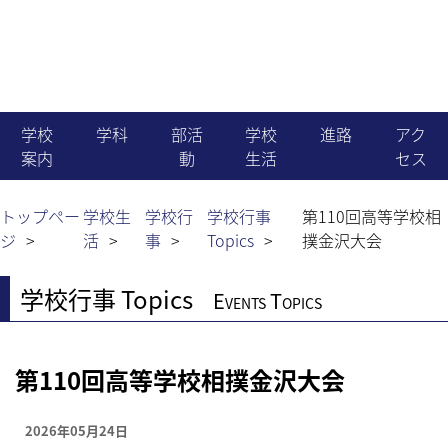
学校
学科
部活
学校
進路
アク
案内
動
生活
セス
機械科
就職
学校長より
運動部
生徒会活動
トップペー
学校生
学校行
学校行事
第110回高等学校相
ジ
活
事
Topics
撲金沢大会
電気科
進学
教育目標・沿革
文化部
国際交流
学校行事 Topics
Events Topics
電子情報科
職員組織・生徒数
同好会
学校行事
建築科
第110回高等学校相撲金沢大会
News & Topics
行事予定
土木科
2026年05月24日