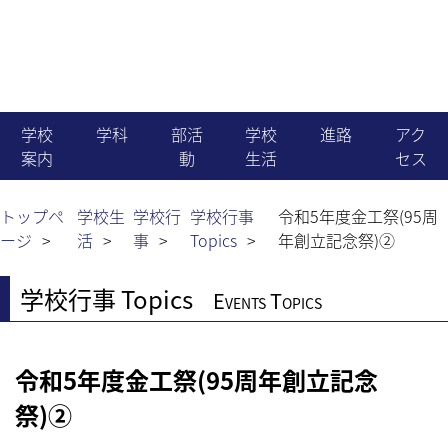
学校
学科
部活
学校
進路
アク
案内
動
生活
セス
機械科
就職
学校長より
運動部
生徒会活動
トップペ
学校生
学校行
学校行事
令和5年度金工祭(95周
ージ
活
事
Topics
年創立記念祭)②
電気科
進学
教育目標・沿革
文化部
国際交流
学校行事 Topics
Events Topics
電子情報科
職員組織・生徒数
同好会
学校行事
建築科
令和5年度金工祭(95周年創立記念
News & Topics
行事予定
祭)②
土木科