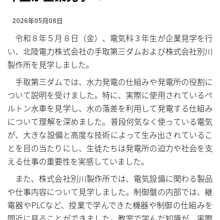
もっと見る……
もっと見る……
2026年05月08日
令和８年５月８日（金）、電気科３年生が企業見学を行
い、北陸電力株式会社の手取第三ダムおよび株式会社別川
製作所を見学しました。
手取第三ダムでは、水力発電の仕組みや発電所の役割に
ついて説明を受けました。特に、実際に使用されているペ
ルトン水車を見学し、水の落差を利用して発電する仕組み
について理解を深めました。普段何気なく使っている電気
が、大きな設備と高度な技術によって生み出されているこ
とを目の当たりにし、生徒たちは発電所の迫力や社会を支
える仕事の重要性を実感していました。
また、株式会社別川製作所では、電気設備に関わる製品
や仕事内容について見学しました。制御盤の内部では、継
電器やPLCなど、授業で学んできた機器や制御の仕組みを
間近に見ることができました。教室で学んだ知識が、実際