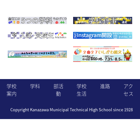
学校
学科
部活
学校
進路
アク
案内
動
生活
セス
Copyright Kanazawa Municipal Technical High School since 1928