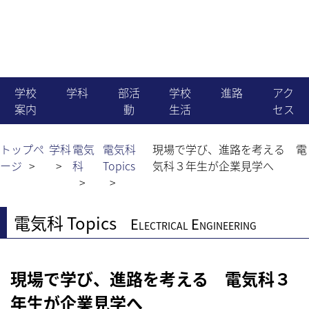
学校
学科
部活
学校
進路
アク
案内
動
生活
セス
機械科
就職
学校長より
運動部
生徒会活動
トップペ
学科
電気
電気科
現場で学び、進路を考える 電
ージ
科
Topics
気科３年生が企業見学へ
電気科
進学
教育目標・沿革
文化部
国際交流
電子情報科
電気科 Topics
Electrical Engineering
職員組織・生徒数
同好会
学校行事
建築科
News & Topics
行事予定
現場で学び、進路を考える 電気科３
土木科
年生が企業見学へ