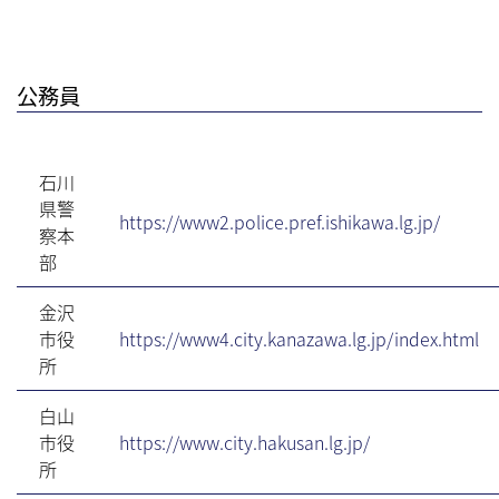
公務員
石川
県警
https://www2.police.pref.ishikawa.lg.jp/
察本
部
金沢
市役
https://www4.city.kanazawa.lg.jp/index.html
所
白山
市役
https://www.city.hakusan.lg.jp/
所