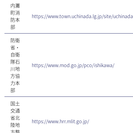
内灘
町消
https://www.town.uchinada.lg.jp/site/uchinad
防本
部
防衛
省・
自衛
隊石
https://www.mod.go.jp/pco/ishikawa/
川地
方協
力本
部
国土
交通
省北
https://www.hrr.mlit.go.jp/
陸地
方整