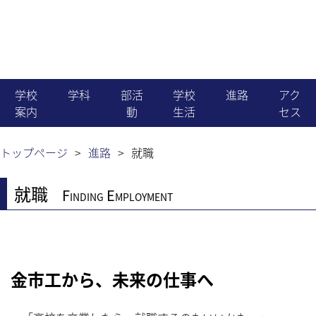
学校
学科
部活
学校
進路
アク
案内
動
生活
セス
機械科
就職
学校長より
運動部
生徒会活動
トップページ
進路
就職
電気科
進学
就職
教育目標・沿革
文化部
国際交流
Finding Employment
電子情報科
職員組織・生徒数
同好会
学校行事
建築科
金市工から、未来の仕事へ
News & Topics
行事予定
土木科