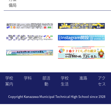
備局
学校
学科
部活
学校
進路
アク
案内
動
生活
セス
Copyright Kanazawa Municipal Technical High School since 1928